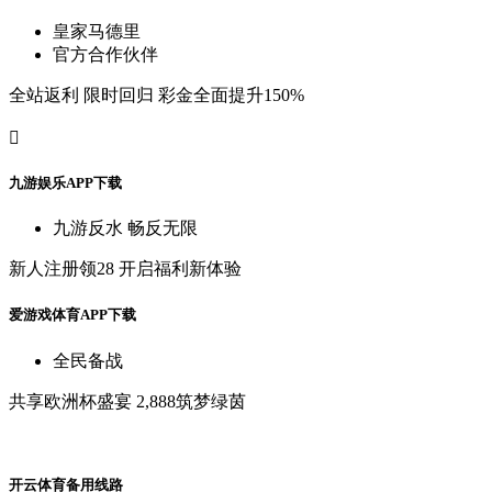
皇
家
马
德
里
官
方
合
作
伙
伴
全
站
返
利
限
时
回
归
彩
金
全
面
提
升
150%

九
游
娱
乐
A
P
P
下
载
九
游
反
水
畅
反
无
限
新
人
注
册
领
28
开
启
福
利
新
体
验
爱
游
戏
体
育
A
P
P
下
载
全
民
备
战
共
享
欧
洲
杯
盛
宴
2,888筑
梦
绿
茵
开
云
体
育
备
用
线
路