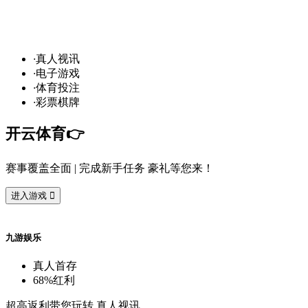
·
真
人
视
讯
·
电
子
游
戏
·
体
育
投
注
·
彩
票
棋
牌
开
云
体
育
👉️
赛
事
覆
盖
全
面
| 完
成
新
手
任
务
豪
礼
等
您
来
！
进
入
游
戏

九
游
娱
乐
真
人
首
存
68%
红
利
超
高
返
利
带
您
玩
转
真
人
视
讯