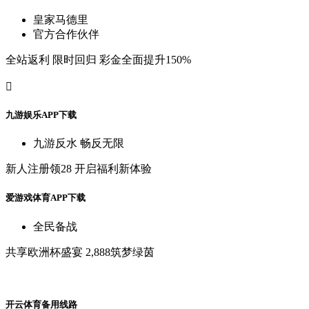
皇
家
马
德
里
官
方
合
作
伙
伴
全
站
返
利
限
时
回
归
彩
金
全
面
提
升
150%

九
游
娱
乐
A
P
P
下
载
九
游
反
水
畅
反
无
限
新
人
注
册
领
28
开
启
福
利
新
体
验
爱
游
戏
体
育
A
P
P
下
载
全
民
备
战
共
享
欧
洲
杯
盛
宴
2,888筑
梦
绿
茵
开
云
体
育
备
用
线
路